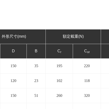
外形尺寸(mm)
額定載重(N)
D
B
C
C
r
or
150
35
195
220
120
23
102
118
150
51
260
320