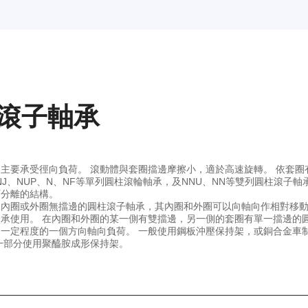
滾子軸承
主要承受徑向負荷。 滾動體與套圈擋邊摩擦小，適於高速旋轉。 依套圈
NJ、NUP、N、NF等單列圓柱滾輪軸承，及NNU、NN等雙列圓柱滾子軸
可分離的結構。
承內圈或外圈無擋邊的圓柱滾子軸承，其內圈和外圈可以向軸向作相對移
承使用。 在內圈和外圈的某一側有雙擋邊，另一側的套圈有單一擋邊的
一定程度的一個方向軸向負荷。 一般使用鋼板沖壓保持架，或銅合金車
一部分使用聚醯胺成形保持架。