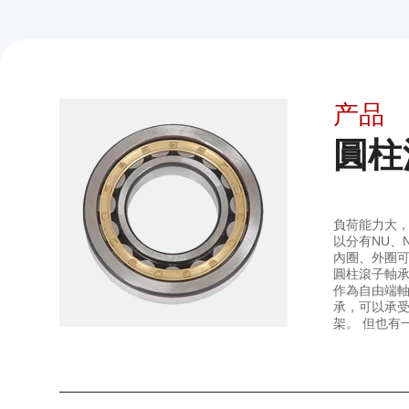
产品
圓柱
負荷能力大，
以分有NU、
內圈、外圈
圓柱滾子軸
作為自由端軸
承，可以承受
架。 但也有