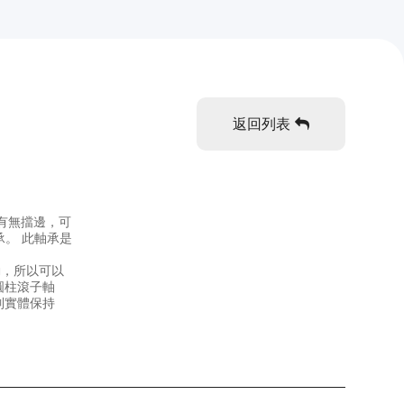
返回列表
有無擋邊，可
承。 此軸承是
動，所以可以
圓柱滾子軸
制實體保持